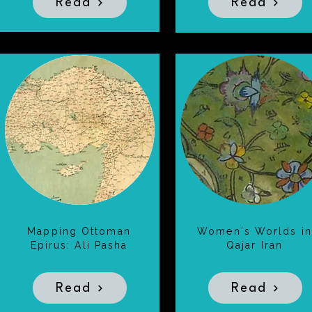
Read
Read
Mapping Ottoman
Women's Worlds in
Epirus: Ali Pasha
Qajar Iran
Read
Read