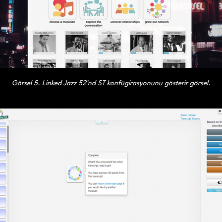
Görsel 5. Linked Jazz 52’nd ST konfügirasyonunu gösterir görsel.