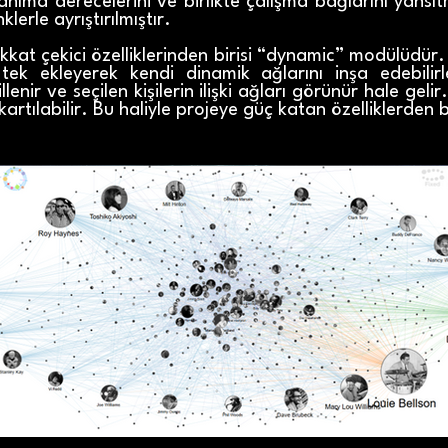
 tanıma derecelerini ve birlikte çalışma bağlarını yansı
lerle ayrıştırılmıştır.
ikkat çekici özelliklerinden birisi “dynamic” modülüdür.
k tek ekleyerek kendi dinamik ağlarını inşa edebilirl
lenir ve seçilen kişilerin ilişki ağları görünür hale geli
kartılabilir. Bu haliyle projeye güç katan özelliklerden b