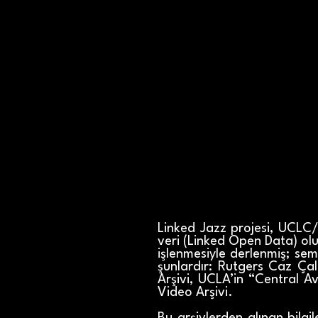
Linked Jazz projesi, UCLC/A
veri (Linked Open Data) oluş
işlenmesiyle derlenmiş; sem
şunlardır: Rutgers Caz Çalı
Arşivi, UCLA’in “Central A
Video Arşivi.