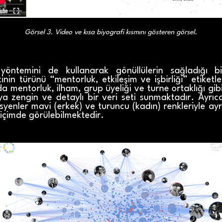
Görsel 3. Video ve kısa biyografi kısmını gösteren görsel.
yöntemini de kullanarak gönüllülerin sağladığı b
kinin türünü “mentorluk, etkileşim ve işbirliği” etiketl
mentorluk, ilham, grup üyeliği ve turne ortaklığı gibi fa
cıya zengin ve detaylı bir veri seti sunmaktadır. Ayr
enler mavi (erkek) ve turuncu (kadın) renkleriyle ayrı
biçimde görülebilmektedir.