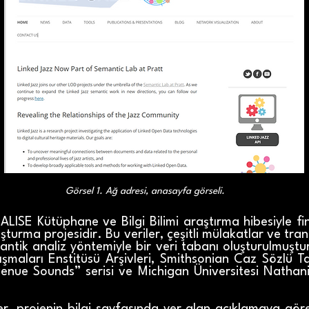
Görsel 1. Ağ adresi, anasayfa görseli.
LISE Kütüphane ve Bilgi Bilimi araştırma hibesiyle fin
turma projesidir. Bu veriler, çeşitli mülakatlar ve trans
antik analiz yöntemiyle bir veri tabanı oluşturulmuştu
şmaları Enstitüsü Arşivleri, Smithsonian Caz Sözlü Ta
venue Sounds” serisi ve Michigan Üniversitesi Nathani