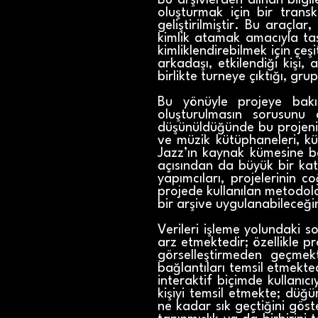
Bu arşivlerden alınan bilgi
oluşturmak için bir transk
geliştirilmiştir. Bu araçl
kimlik atamak amacıyla tasa
kimliklendirebilmek için çeşi
arkadaşı, etkilendiği kişi, 
birlikte turneye çıktığı, gru
Bu yönüyle projeye bakı
oluşturulmasın sorusunu
düşünüldüğünde bu projenin 
ve müzik kütüphaneleri, kült
Jazz’ın kaynak kümesine b
açısından da büyük bir kat
yapımcıları, projelerinin c
projede kullanılan metodolo
bir arşive uygulanabileceği
Verileri işleme yolundaki 
arz etmektedir; özellikle pr
görselleştirmeden geçme
bağlantıları temsil etmekte
interaktif biçimde kullanı
kişiyi temsil etmekte; düğü
ne kadar sık geçtiğini göster