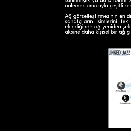
tanınmışlık ya da birbirini
önlemek amacıyla çeşitli renk
Ağ görselleştirmesinin en d
sanatçıların isimlerini te
eklediğinde ağ yeniden şekil
aksine daha kişisel bir ağ çı