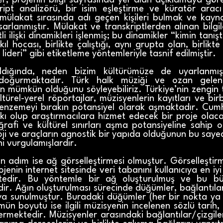
ler, projenin bilgi sayfasında yer alan açıklamaya göre
ript analizörü, bir isim eşleştirme ve küratör aracı
ar, mülakat sırasında adı geçen kişileri bulmak ve kay
rlanmıştır. Mülakat ve transkriptlerden alınan bilgile
tli ilişki dinamikleri işlenmiş; bu dinamikler “kimin tanış
akıl hocası, birlikte çalıştığı, aynı grupta olan, birlikt
p lideri” gibi etiketleme yöntemleriyle tasnif edilmiştir.
ldığında, neden bizim kültürümüze de uyarlanmış 
 doğurmaktadır. Türk halk müziği ve ozan gelen
mümkün olduğunu söyleyebiliriz. Türkiye’nin zengin tar
ürel-yerel röportajlar, müzisyenlerin kayıtları ve birbi
enzemeyi bırakın potansiyel olarak aşmaktadır. Cumh
kı olup araştırmacılara hizmet edecek bir proje olacak
oğrafi ve kültürel sınırları aşma potansiyeline sahip
ji ve araçların agnostik bir yapıda olduğunun bu saye
ni vurgulamışlardır.
son adım ise ağ görselleştirmesi olmuştur. Görselleşti
ojenin internet sitesinde veri tabanını kullanıcıya en i
ktedir. Bu yöntemle bir ağ oluşturulmuş ve bu b
dir. Ağın oluşturulması sürecinde düğümler, bağlantılar
cıya sunulmuştur. Buradaki düğümler (her bir nokta ya
mün boyutu ise ilgili müzisyenin incelenen sözlü tarih
mektedir. Müzisyenler arasındaki bağlantılar/çizgiler ise 