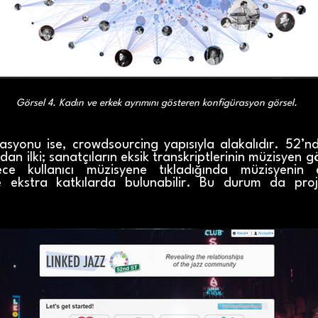
Görsel 4. Kadın ve erkek ayrımını gösteren konfigürasyon görsel.
rasyonu ise, crowdsourcing yapısıyla alakalıdır. 52’n
n ilki; sanatçıların eksik transkriptlerinin müzisyen gör
ce kullanıcı müzisyene tıkladığında müzisyenin d
ve ekstra katkılarda bulunabilir. Bu durum da pro