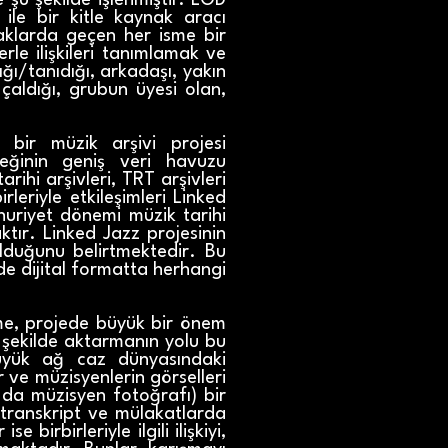
 şu şekilde işlenmiştir: LOD
 ile bir kitle kaynak aracı
naklarda geçen her isme bir
rle ilişkileri tanımlamak ve
tığı/tanıdığı, arkadaşı, yakın
e çaldığı, grubun üyesi olan,
bir müzik arşivi projesi
eğinin geniş veri havuzu
ihi arşivleri, TRT arşivleri
rleriyle etkileşimleri Linked
uriyet dönemi müzik tarihi
tır. Linked Jazz projesinin
 olduğunu belirtmektedir. Bu
de dijital formatta herhangi
rme, projede büyük bir önem
yi şekilde aktarmanın yolu bu
üyük ağ caz dünyasındaki
 ve müzisyenlerin görselleri
 da müzisyen fotoğrafı) bir
, transkript ve mülakatlarda
birbirleriyle ilgili ilişkiyi,