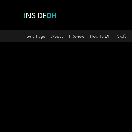
I
NSIDE
DH
Home Page
About
I-Review
How To DH
Craft