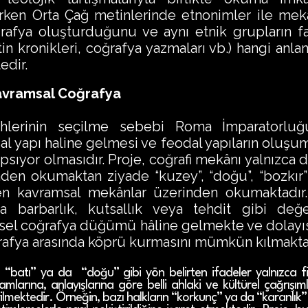
Erken Orta Çağ metinlerinde etnonimler ile mek
oğrafya oluşturduğunu ve aynı etnik grupların fa
atin kronikleri, coğrafya yazmaları vb.) hangi anl
edir.
avramsal Coğrafya
lerinin seçilme sebebi Roma İmparatorluğ
al yapı haline gelmesi ve feodal yapıların oluşu
ıyor olmasıdır. Proje, coğrafi mekânı yalnızca dağ
rinden okumaktan ziyade “kuzey”, “doğu”, “bozkır
len kavramsal mekânlar üzerinden okumaktadır
a barbarlık, kutsallık veya tehdit gibi değ
hinsel coğrafya düğümü hâline gelmekte ve dolayıs
oğrafya arasında köprü kurmasını mümkün kılmakta
atı” ya da “doğu” gibi yön belirten ifadeler yalnızca fizi
arına, anlayışlarına göre belli ahlaki ve kültürel çağrışım
lmektedir. Örneğin, bazı halkların “korkunç” ya da “karanlık” 