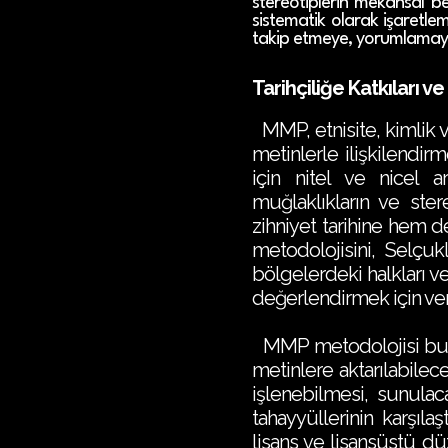
stereotiplerin mekânsal bet
sistematik olarak işaretl
takip etmeye, yorumlamay
Tarihçiliğe Katkıları ve
MMP , etnisite, kimlik v
metinlerle ilişkilendir
için nitel ve nicel a
muğlaklıkların ve ster
zihniyet tarihine hem d
metodolojisini, Selç
bölgelerdeki halkları ve 
değerlendirmek için veri
MMP metodolojisi bu ba
metinlere aktarılabilec
işlenebilmesi, sunulacak
tahayyüllerinin karşıla
lisans ve lisansüstü dü