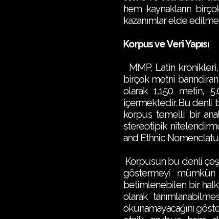
hem kaynakların birço
kazanımlar elde edilmesi
Korpus ve Veri Yapısı
MMP , Latin kronikleri, 
birçok metni barındıran
olarak 1.150 metin, 5.
içermektedir. Bu denli 
korpus temelli bir anal
stereotipik nitelendirm
and Ethnic Nomenclature
Korpusun bu denli çeşitli
göstermeyi mümkün kı
betimlenebilen bir halkı
olarak tanımlanabilmesi
okunamayacağını gösterm