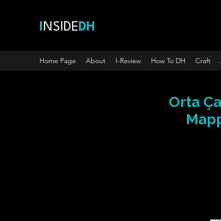
I
NSIDE
DH
Home Page
About
I-Review
How To DH
Craft
Orta Ça
Mapp