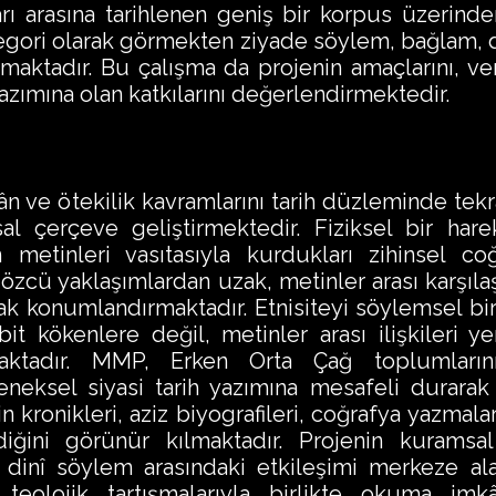
rı arasına tarihlenen geniş bir korpus üzerinden
egori olarak görmekten ziyade söylem, bağlam,
lmaktadır. Bu çalışma da projenin amaçlarını, ve
yazımına olan katkılarını değerlendirmektedir.
ân ve ötekilik kavramlarını tarih düzleminde t
l çerçeve geliştirmektedir. Fiziksel bir hare
n metinleri vasıtasıyla kurdukları zihinsel co
n özcü yaklaşımlardan uzak, metinler arası karşıl
ak konumlandırmaktadır. Etnisiteyi söylemsel bir
bit kökenlere değil, metinler arası ilişkileri 
maktadır. MMP, Erken Orta Çağ toplumlarını
neksel siyasi tarih yazımına mesafeli durarak e
n kronikleri, aziz biyografileri, coğrafya yazmaları 
iğini görünür kılmaktadır. Projenin kuramsal 
dinî söylem arasındaki etkileşimi merkeze ala
teolojik tartışmalarıyla birlikte okuma im