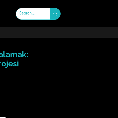
talamak:
ojesi