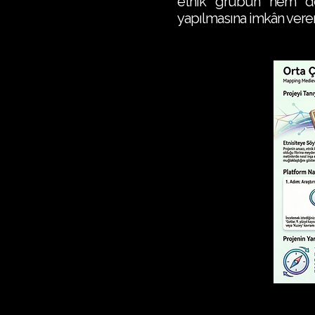
etnik grubun hem de 
yapılmasına imkân veren