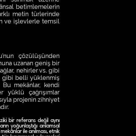
ânsal betimlemelerin
rklı metin türlerinde
am ve işlevlerle temsil
u’nun çözülüşünden
muna uzanan geniş bir
lar, nehirler vs. gibi
” gibi belli yüklenmiş
. Bu mekânlar, kendi
er yüklü çağrışımlar
ıyla projenin zihniyet
dır.
ki bir referans değil aynı
ların yoğunlaştığı anlamsal
mekânlar ile anılması, etnik