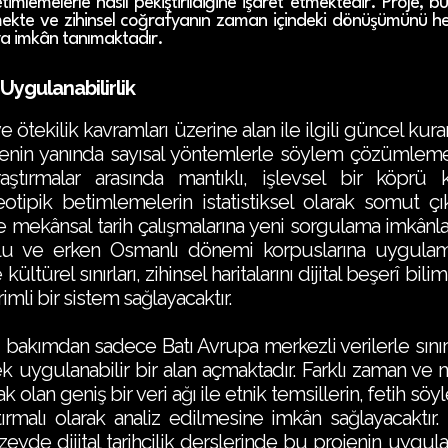
imlemelerle nasıl pekiştirildiğine işaret etmektedir. Proje, 
emekte ve zihinsel coğrafyanın zaman içindeki dönüşümünü h
a imkân tanımaktadır.
 Uygulanabilirlik
e ötekilik kavramları üzerine alan ile ilgili güncel kuram
menin yanında sayısal yöntemlerle söylem çözümlemesi
raştırmalar arasında mantıklı, işlevsel bir köprü 
eotipik betimlemelerin istatistiksel olarak somut ç
e mekânsal tarih çalışmalarına yeni sorgulama imkânla
uklu ve erken Osmanlı dönemi korpuslarına uygula
kültürel sınırları, zihinsel haritalarını dijital beşerî b
mli bir sistem sağlayacaktır.
kımdan sadece Batı Avrupa merkezli verilerle sınırlı 
ek uygulanabilir bir alan açmaktadır. Farklı zaman v
 olan geniş bir veri ağı ile etnik temsillerin, fetih sö
ştırmalı olarak analiz edilmesine imkân sağlayacaktır
zeyde dijital tarihçilik derslerinde bu projenin uygula