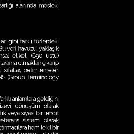
rlığı alanında mesleki
rı gibi farklı türlerdeki
Bu veri havuzu, yaklaşık
msal etiketi (690 üstü)
 tarama olmaktan çıkarıp
 sıfatlar, betimlemeler,
 GENS (Group Terminology
farklı anlamlara geldiğini
cizevi dönüşüm olarak
ik veya siyasi bir tehdit
 referans sistemi olarak
ırmacılara hem tekil bir