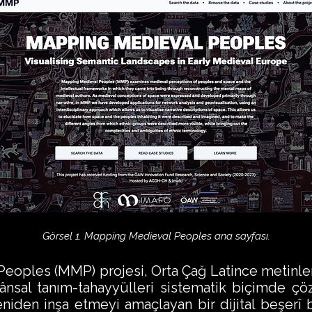
Görsel 1. Mapping Medieval Peoples ana sayfası.
ples (MMP) projesi, Orta Çağ Latince metinlerd
kânsal tanım-tahayyülleri sistematik biçimde 
 yeniden inşa etmeyi amaçlayan bir dijital beşerî b