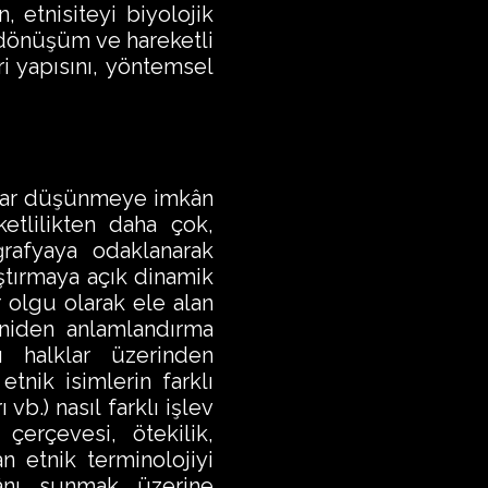
, etnisiteyi biyolojik
 dönüşüm ve hareketli
ri yapısını, yöntemsel
ekrar düşünmeye imkân
ketlilikten daha çok,
ğrafyaya odaklanarak
aştırmaya açık dinamik
 olgu olarak ele alan
yeniden anlamlandırma
 halklar üzerinden
tnik isimlerin farklı
vb.) nasıl farklı işlev
çerçevesi, ötekilik,
n etnik terminolojiyi
kânı sunmak üzerine