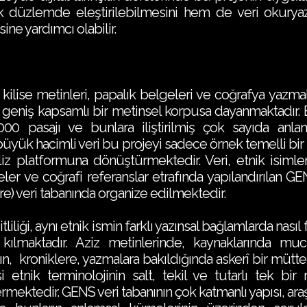
k düzlemde eleştirilebilmesini hem de veri okuryaza
ne yardımcı olabilir.
kilise metinleri, papalık belgeleri ve coğrafya yazmala
 geniş kapsamlı bir metinsel korpusa dayanmaktadır. 
000 pasajı ve bunlara iliştirilmiş çok sayıda anla
büyük hacimli veri bu projeyi sadece örnek temelli bir
iz platformuna dönüştürmektedir. Veri, etnik isimler,
eler ve coğrafi referanslar etrafında yapılandırılan
) veri tabanında organize edilmektedir.
liği, aynı etnik ismin farklı yazınsal bağlamlarda nasıl 
lmaktadır. Aziz metinlerinde, kaynaklarında mu
n, kroniklere, yazmalara bakıldığında askerî bir müttef
 etnik terminolojinin salt, tekil ve tutarlı tek bir
ektedir. GENS veri tabanının çok katmanlı yapısı, araşt