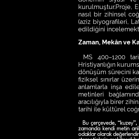
kurulmuştur.Proje, 
nasıl bir zihinsel c
(aziz biyografileri, L
edildiğini incelemekt
Zaman, Mekân ve K
MS 400–1200 tarih
Hristiyanlığın kurums
dönüşüm sürecini kaps
fiziksel sınırlar üze
anlamlarla inşa edi
metinleri bağlamınd
aracılığıyla birer zi
tarihi ile kültürel c
Bu çerçevede, “kuzey”, “b
zamanda kendi metin anlaml
odaklar olarak değerlendiri