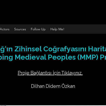
Actors
Sources
Follow Up
Help Me!
ğ'ın Zihinsel Coğrafyasını Hari
ing Medieval Peoples (MMP) Pr
Proje Bağlantısı İçin Tıklayınız.
Dilhan Didem Özkan