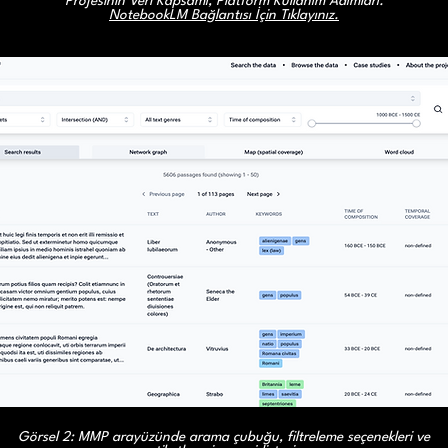
Projesinin Veri Kapsamı, Platform Kullanım Adımları.
NotebookLM Bağlantısı İçin Tıklayınız.
Görsel 2: MMP arayüzünde arama çubuğu, filtreleme seçenekleri ve