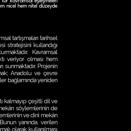
bu tür kavramsal eşleşmeleri
em nicel hem nitel düzeyde
sal tartışmaları tarihsel
 stratejisini kullandığı
kurmaktadır. Kavramsal
ıktı veriyor olması hem
rı sunmaktadır. Projenin
mak; Anadolu ve çevre
ilimler bağlamında yeniden
kalmayıp çeşitli dil ve
e mekân söylemlerinin de
ylemlerinin ve dinî mekân
. Bunun yanında, verilen
malı olarak kullanılması