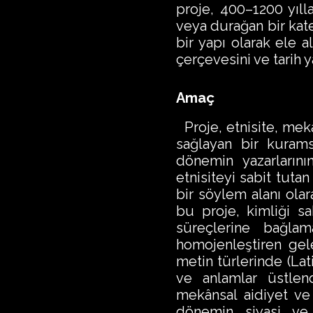
proje, 400–1200 yılla
veya durağan bir kat
bir yapı olarak ele a
çerçevesini ve tarih 
Amaç
Proje, etnisite, mek
sağlayan bir kuramsa
dönemin yazarlarını
etnisiteyi sabit tuta
bir söylem alanı olar
bu proje, kimliği sa
süreçlerine bağla
homojenleştiren gele
metin türlerinde (Lati
ve anlamlar üstlend
mekânsal aidiyet ve 
dönemin siyasi ve 