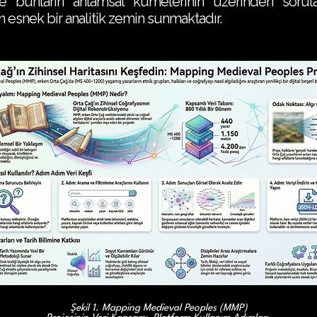
bunların anlamsal kümelerinin üzerinden sorular 
 esnek bir analitik zemin sunmaktadır.
Şekil 1. Mapping Medieval Peoples (MMP)