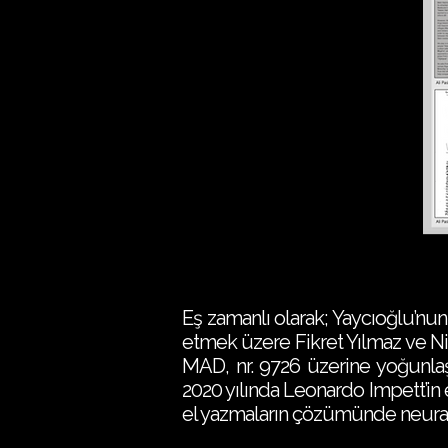
Eş zamanlı olarak; Yaycıoğlu’nu
etmek üzere Fikret Yılmaz ve Ni
MAD, nr. 9726 üzerine yoğunlaşan
2020 yılında Leonardo Impett’in 
el yazmaların çözümünde neural 