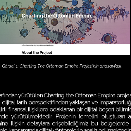
Görsel 1: Charting The Ottoman Empire Projesi’nin anasayfası.
afından yürütülen Charting the Ottoman Empire projes
ine dijital tarih perspektifinden yaklaşan ve imparato
rli finansal ilişkilere odaklanan bir dijital beşerî bilim
inde yürütülmektedir. Projenin temelini oluşturan a
hine ilişkin detaylara erişebildiğimiz bu belgelerde k
 proje kapsamında dijital yöntemlerle analiz edilmektedir.