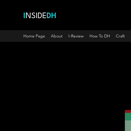
I
NSIDE
DH
Home Page
About
I-Review
How To DH
Craft