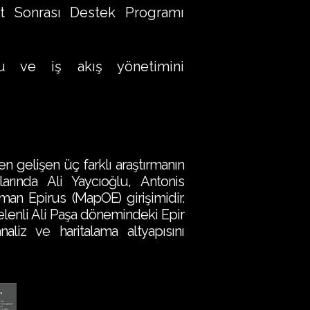
yet Sonrası Destek Programı
u ve iş akış yönetimini
n gelişen üç farklı araştırmanın
larında Ali Yaycıoğlu, Antonis
an Epirus (MapOE) girişimidir.
enli Ali Paşa dönemindeki Epir
naliz ve haritalama altyapısını