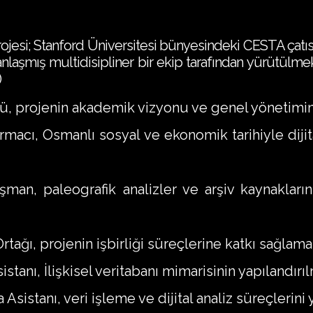
si; Stanford Üniversitesi bünyesindeki CESTA çatısı alt
nlaşmış multidisipliner bir ekip tarafından yürütülmek
)
örü, projenin akademik vizyonu ve genel yönetimi
rmacı, Osmanlı sosyal ve ekonomik tarihiyle dij
ışman, paleografik analizler ve arşiv kaynakla
rtağı, projenin işbirliği süreçlerine katkı sağlama
istanı, İlişkisel veritabanı mimarisinin yapılandı
sistanı, veri işleme ve dijital analiz süreçlerini