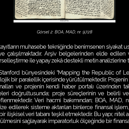
Görsel 2: BOA, MAD, nr. 9728
 kayıtların muhasebe tekniğinde benimsenen siyakat 
alışılmaktadır. Arşiv belgelerinden elde edilen veri
elleştirme ile yapay zekâ destekli metin analizlerine tâ
tanford bünyesindeki “Mapping the Republic of Letter
lojik bir paralellik içerisinde yürütülmektedir. Projen
kanalları ve projenin kendi haber portalı üzerinden t
eleri doğrultusunda; proje süreçlerinin ve belirli ver
eflenmektedir. Veri hacmi bakımından; BOA, MAD, 
ze edilerek sisteme aktarılan binlerce finansal işle
ir ilişkisel veri tabanı teşkil etmektedir. Bu yapı; nitel
ülmesini sağlayarak imparatorluk ölçeğinde bir finansa