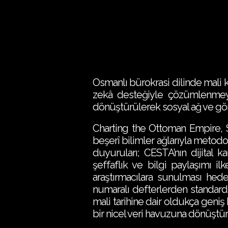
Osmanlı bürokrasi dilinde mali
zekâ desteğiyle çözümlenmeye ç
dönüştürülerek sosyal ağ ve görs
Charting the Ottoman Empire, S
beşerî bilimler ağlarıyla metodo
duyuruları; CESTA’nın dijital 
şeffaflık ve bilgi paylaşımı ilk
araştırmacılara sunulması hed
numaralı defterlerden standardi
mali tarihine dair oldukça geniş b
bir nicel veri havuzuna dönüştür