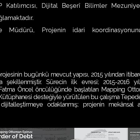
Katılımcısı, Dijital Beşerî Bilimler Mezuni
ğlamaktadır.
e Müdürü, Projenin idari koordinasyonun
jesinin bugünkü mevcut yapısı, 2015 yılından itibare
 şekillenmiştir. Sürecin ilk evresi; 2015-2016 yıl
e Fatma Öncel öncülüğünde başlatılan Mapping Ottom
ütüphanesi desteğiyle yürütülen bu çalışma Tepedel
 dijitalleştirmeye odaklanmış; projenin mekânsal a