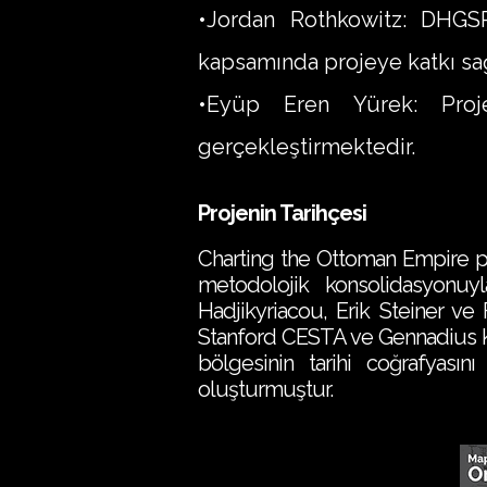
•Jordan Rothkowitz: DHGSP 
kapsamında projeye katkı sa
•Eyüp Eren Yürek: Proj
gerçekleştirmektedir.
Projenin Tarihçesi
Charting the Ottoman Empire pro
metodolojik konsolidasyonuyla
Hadjikyriacou, Erik Steiner v
Stanford CESTA ve Gennadius K
bölgesinin tarihi coğrafyasını
oluşturmuştur.