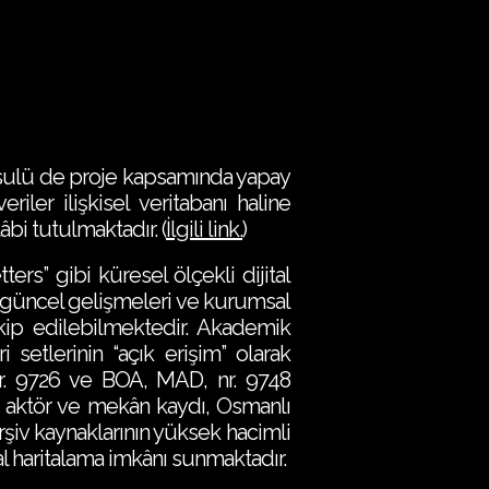
usulü de proje kapsamında yapay
ler ilişkisel veritabanı haline
bi tutulmaktadır. (
İlgili link.
)
s” gibi küresel ölçekli dijital
in güncel gelişmeleri ve kurumsal
akip edilebilmektedir. Akademik
i setlerinin “açık erişim” olarak
nr. 9726 ve BOA, MAD, nr. 9748
m, aktör ve mekân kaydı, Osmanlı
 arşiv kaynaklarının yüksek hacimli
l haritalama imkânı sunmaktadır.