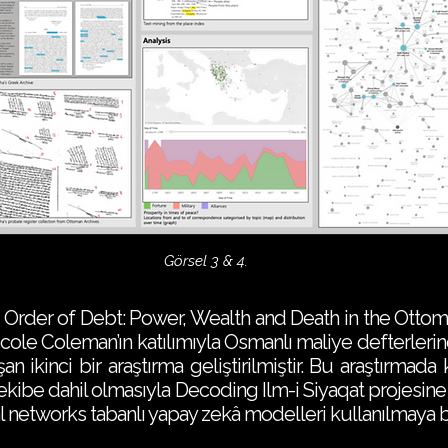
Görsel 3 & 4.
n Order of Debt: Power, Wealth and Death in the Otto
cole Coleman’ın katılımıyla Osmanlı maliye defterler
 ikinci bir araştırma geliştirilmiştir. Bu araştırmada k
ekibe dahil olmasıyla Decoding Ilm-i Siyaqat projesin
networks tabanlı yapay zekâ modelleri kullanılmaya ba