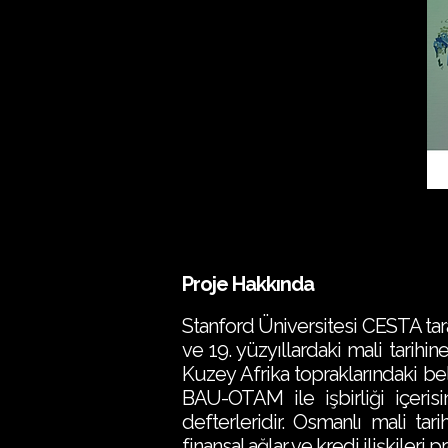
Proje Hakkında
Stanford Üniversitesi CESTA tar
ve 19. yüzyıllardaki mali tarih
Kuzey Afrika topraklarındaki beli
BAU-OTAM ile işbirliği içeris
defterleridir. Osmanlı mali tari
finansal ağlar ve kredi ilişkileri