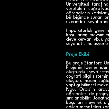
Orbis: The Stanford
Üniversitesi tarafın
yürütülen coğrafya
öğrencilerin katkılar
bir biçimde sunan pr
üzerindeki seyahatini
İmparatorluk genelin
koşullarını; mevsimle
deve kervanı vb.), yol
seyahat simülasyonu
Proje Ekibi
Bu proje Stanford Üni
Projenin liderlerinden
oluşturdu (seyrüsefer
coğrafi bilgi sistemi
oluşturulmasını sağl
yaptığı bilimsel makal
Ngu, Orbis’in aray
öğrencileri de projey
sıralanabilir: Jonat
koşulları işleyerek a
edilen mesafeleri karş