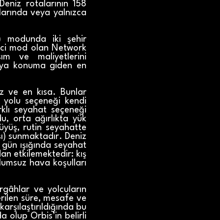
Deniz rotalarının 158
llarında veya yalnızca
) modunda iki şehir
kinci mod olan Network
m ve maliyetlerini
eya konuma giden en
z ve en kısa. Bunlar
a yolu seçeneği kendi
rklı seyahat seçeneği
u, orta ağırlıkta yük
rüyüş, rutin seyahatte
ışı) sunmaktadır. Deniz
ve gün ışığında seyahat
an etkilemektedir: kış
olumsuz hava koşulları
rgâhlar ve yolcuların
erilen süre, mesafe ve
arşılaştırıldığında bu
 olup Orbis’in belirli