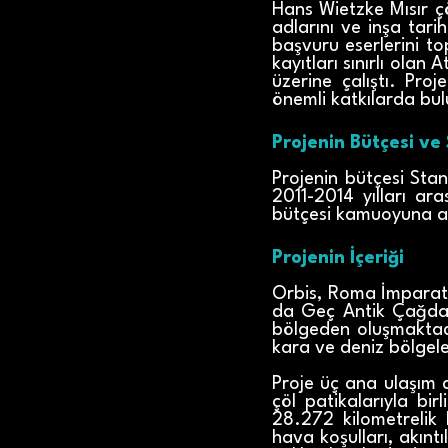
Hans Wietzke Mısır ç
adlarını ve inşa tar
başvuru eserlerini to
kayıtları sınırlı olan 
üzerine çalıştı. Pro
önemli katkılarda bu
Projenin Bütçesi ve
Projenin bütçesi Stan
2011-2014 yılları ar
bütçesi kamuoyuna a
Projenin İçeriği
Orbis, Roma İmparato
da Geç Antik Çağdaki 
bölgeden oluşmaktadı
kara ve deniz bölgel
Proje üç ana ulaşım a
çöl patikalarıyla bir
28.272 kilometrelik 
hava koşulları, akınt