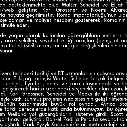
 Geospatial Network Model of the Roman World diji
dan desteklenmekte olup Walter Scheidel ve Elijah M
cı/web geliştirici Karl Grossner ve Noemi Alvar
ıyla hayata geçirilmiştir. Roma İmparatorluğu’nun ulaş
oje zaman ve maliyet hesabını göstererek, Roma’nın 
 simüle eder.
de yoğun olarak kullanılan güzergâhların verilerini
r, arazi şekilleri, seyahat ettiği araçları (gemi, at a
cu türleri (sivil, asker, tüccar) gibi değişkenleri hesa
 sunar.
versitesindeki tarihçi ve BT uzmanlarının çalışmalarıyla
 olan Eskiçağ tarihçisi Walter Scheidel birçok belgeyi i
 süreleri, fiyatları, deniz ve kara ulaşımındaki şartl
ni geliştirerek harita üzerindeki seçenekler olan uzun, 
adı. Karl Grossner, Scheidel ve Meeks ile iki öğrenci
eyle katkı sunmuş projenin web sitesinin geliştirilmesin
üzünün tasarımında büyük rol oynadı. Ayrıca Sta
e farklı derecelerde katkılarda bulunmuştur. Bu öğrenc
ham Weiland yol güzergâhlarını sisteme girdi; Scott
lgoritmayı geliştirdi; Dan-el Padilla Peralta seyahatna
ılaştırdı; Mark Pyzyk Karadeniz'e ait meteorolojik ve ta