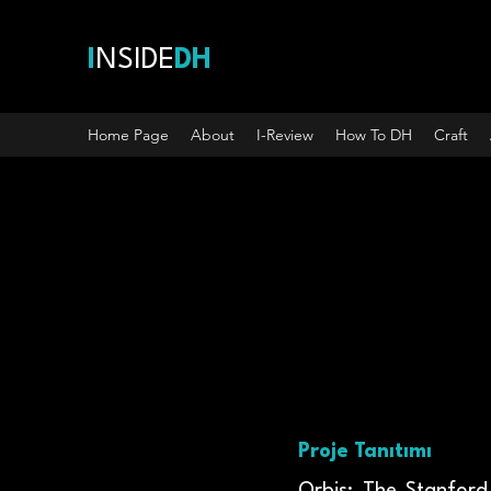
I
NSIDE
DH
Home Page
About
I-Review
How To DH
Craft
Proje Tanıtımı