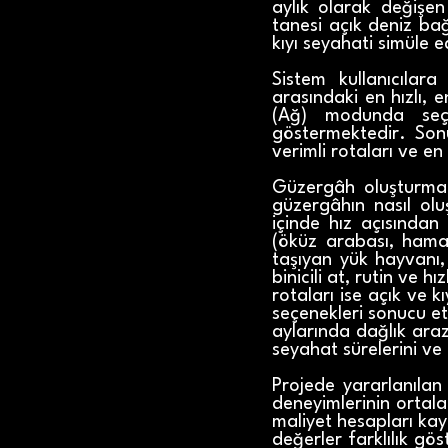
aylık olarak değişen
tanesi açık deniz bağ
kıyı seyahati simüle e
Sistem kullanıcıla
arasındaki en hızlı, 
(Ağ) modunda seçi
göstermektedir. So
verimli rotaları ve en
Güzergâh oluşturmad
güzergâhın nasıl olu
içinde hız açısından
(öküz arabası, hamal
taşıyan yük hayvanı, 
binicili at, rutin ve 
rotaları ise açık ve k
seçenekleri sonucu et
aylarında dağlık araz
seyahat sürelerini ve 
Projede yararlanılan
deneyimlerinin ortala
maliyet hesapları kay
değerler farklılık gö