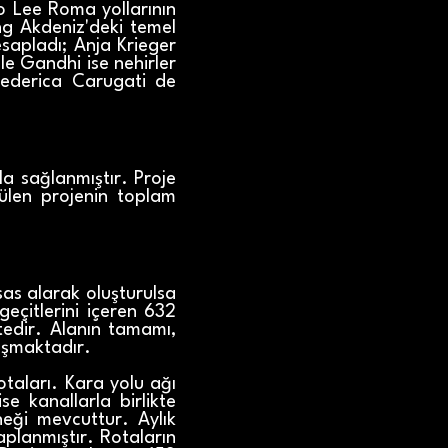
o Lee Roma yollarının
ng Akdeniz'deki temel
esapladı; Anja Krieger
ille Gandhi ise nehirler
 Federica Carugati de
la sağlanmıştır. Proje
tülen projenin toplam
as alarak oluşturulsa
geçitlerini içeren 632
tedir. Alanın tamamı,
aşmaktadır.
otaları. Kara yolu ağı
se kanallarla birlikte
neği mevcuttur. Aylık
aplanmıştır. Rotaların