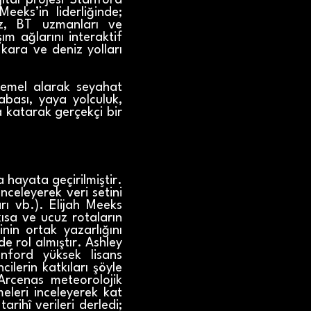
tal projesi Stanford
eeks’in liderliğinde;
ez, BT uzmanları ve
ım ağlarını interaktif
kara ve deniz yolları
 temel alarak seyahat
rabası, yaya yolculuk,
ba katarak gerçekçi bir
 hayata geçirilmiştir.
nceleyerek veri setini
arı vb.). Elijah Meeks
kısa ve ucuz rotaların
nin ortak yazarlığını
de rol almıştır. Ashley
nford yüksek lisans
ilerin katkıları şöyle
 Arcenas meteorolojik
meleri inceleyerek kat
rihî verileri derledi;