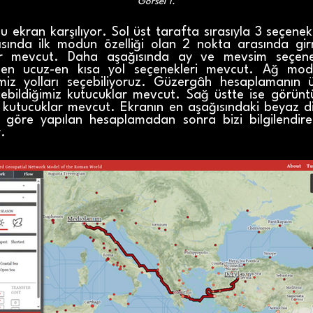
Görsel 1.
 bu ekran karşılıyor. Sol üst tarafta sırasıyla 3 seçen
sında ilk modun özelliği olan 2 nokta arasında girm
lar mevcut. Daha aşağısında ay ve mevsim seçen
ı-en ucuz-en kısa yol seçenekleri mevcut. Ağ mod
imiz yolları seçebiliyoruz. Güzergâh hesaplamanın ü
ildiğimiz kutucuklar mevcut. Sağ üstte ise görüntü
iz kutucuklar mevcut. Ekranın en aşağısındaki beyaz di
re göre yapılan hesaplamadan sonra bizi bilgilendir
.