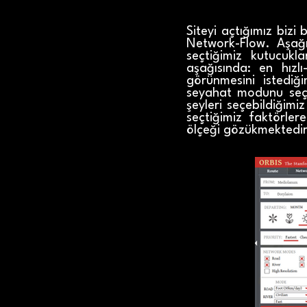
Siteyi açtığımız bizi
Network-Flow. Aşağı
seçtiğimiz kutucuk
aşağısında: en hızl
görünmesini istediğ
seyahat modunu seçeb
şeyleri seçebildiğim
seçtiğimiz faktörle
ölçeği gözükmektedir