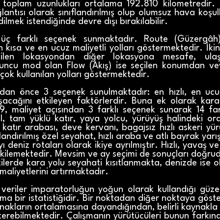
 toplam uzunlukları ortalama 192.810 kilometredir. 
lantısı olarak sınıflandırılmış olup olumsuz hava koşu
dilmek istendiğinde devre dışı bırakılabilir.
ra üç farklı seçenek sunmaktadır. Route (Güzergâh
en kısa ve en ucuz maliyetli yolları göstermektedir. İ
len lokasyondan diğer lokasyona mesafe, ulaşı
nuncu mod olan Flow (Akış) ise seçilen konumdan v
 çok kullanılan yolları göstermektedir.
an önce 3 seçenek sunulmaktadır: en hızlı, en ucu
şacağını etkileyen faktörlerdir. Buna ek olarak kar
 9, maliyet açısından 3 farklı seçenek sunarak 14 fa
, tam yüklü katır, yaya yolcu, yürüyüş halindeki ord
katır arabası, deve kervanı, bagajsız hızlı askeri yü
hızlandırılmış özel seyahat, hızlı araba ve atlı bayrak yar
ıyı deniz rotaları olarak ikiye ayrılmıştır. Hızlı, yavaş 
kilemektedir. Mevsim ve ay seçimi de sonuçları doğrud
ilerde kara yolu seyahati kısıtlanmakta, denizde ise 
maliyetlerini artırmaktadır.
 veriler imparatorluğun yoğun olarak kullandığı güze
ma bir istatistiğidir. Bir noktadan diğer noktaya göst
nakların ortalamasına dayandığından, belirli kaynakla k
sterebilmektedir. Çalışmanın yürütücüleri bunun farkında