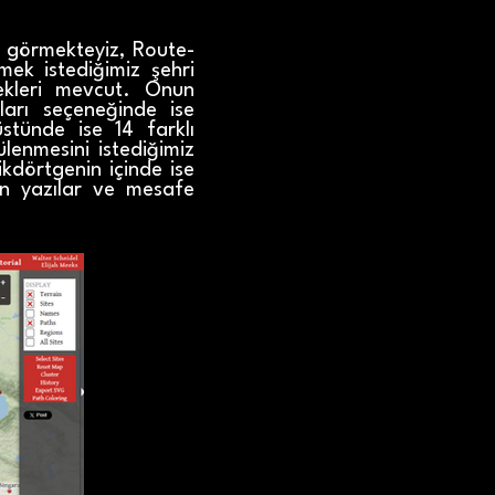
ek görmekteyiz, Route-
ek istediğimiz şehri
ekleri mevcut. Onun
ları seçeneğinde ise
stünde ise 14 farklı
lenmesini istediğimiz
kdörtgenin içinde ise
en yazılar ve mesafe