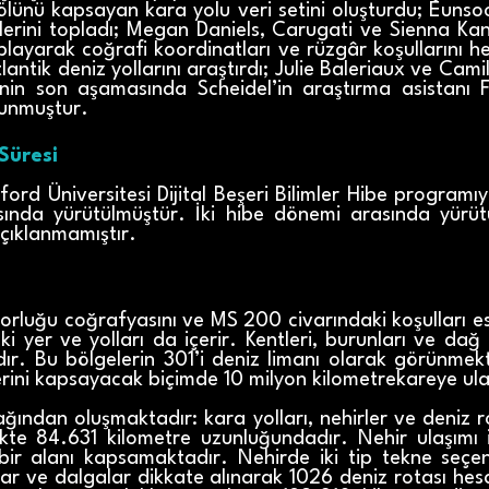
ölünü kapsayan kara yolu veri setini oluşturdu; Eunso
ihlerini topladı; Megan Daniels, Carugati ve Sienna Ka
playarak coğrafi koordinatları ve rüzgâr koşullarını h
Atlantik deniz yollarını araştırdı; Julie Baleriaux ve Cam
jenin son aşamasında Scheidel’in araştırma asistanı
lunmuştur.
 Süresi
ford Üniversitesi Dijital Beşeri Bilimler Hibe programıy
asında yürütülmüştür. İki hibe dönemi arasında yürü
çıklanmamıştır.
rluğu coğrafyasını ve MS 200 civarındaki koşulları es
yer ve yolları da içerir. Kentleri, burunları ve dağ 
r. Bu bölgelerin 301’i deniz limanı olarak görünmek
erini kapsayacak biçimde 10 milyon kilometrekareye ul
ğından oluşmaktadır: kara yolları, nehirler ve deniz r
likte 84.631 kilometre uzunluğundadır. Nehir ulaşımı i
bir alanı kapsamaktadır. Nehirde iki tip tekne seçe
ılar ve dalgalar dikkate alınarak 1026 deniz rotası hes