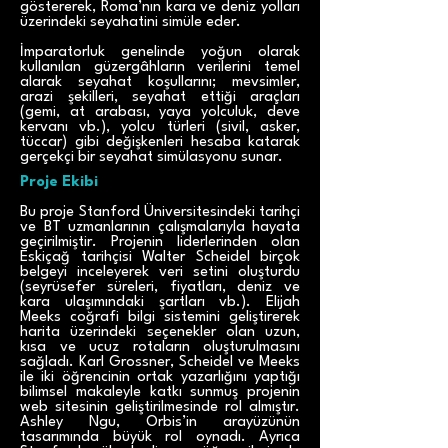
göstererek, Roma’nın kara ve deniz yolları
üzerindeki seyahatini simüle eder.
İmparatorluk genelinde yoğun olarak
kullanılan güzergâhların verilerini temel
alarak seyahat koşullarını; mevsimler,
arazi şekilleri, seyahat ettiği araçları
(gemi, at arabası, yaya yolculuk, deve
kervanı vb.), yolcu türleri (sivil, asker,
tüccar) gibi değişkenleri hesaba katarak
gerçekçi bir seyahat simülasyonu sunar.
Proje Ekibi
Bu proje Stanford Üniversitesindeki tarihçi
ve BT uzmanlarının çalışmalarıyla hayata
geçirilmiştir. Projenin liderlerinden olan
Eskiçağ tarihçisi Walter Scheidel birçok
belgeyi inceleyerek veri setini oluşturdu
(seyrüsefer süreleri, fiyatları, deniz ve
kara ulaşımındaki şartları vb.). Elijah
Meeks coğrafi bilgi sistemini geliştirerek
harita üzerindeki seçenekler olan uzun,
kısa ve ucuz rotaların oluşturulmasını
sağladı. Karl Grossner, Scheidel ve Meeks
ile iki öğrencinin ortak yazarlığını yaptığı
bilimsel makaleyle katkı sunmuş projenin
web sitesinin geliştirilmesinde rol almıştır.
Ashley Ngu, Orbis’in arayüzünün
tasarımında büyük rol oynadı. Ayrıca