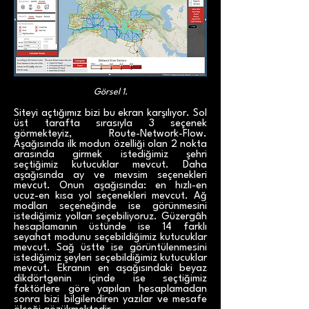
Görsel 1.
Siteyi açtığımız bizi bu ekran karşılıyor. Sol
üst tarafta sırasıyla 3 seçenek
görmekteyiz, Route-Network-Flow.
Aşağısında ilk modun özelliği olan 2 nokta
arasında girmek istediğimiz şehri
seçtiğimiz kutucuklar mevcut. Daha
aşağısında ay ve mevsim seçenekleri
mevcut. Onun aşağısında: en hızlı-en
ucuz-en kısa yol seçenekleri mevcut. Ağ
modları seçeneğinde ise görünmesini
istediğimiz yolları seçebiliyoruz. Güzergâh
hesaplamanın üstünde ise 14 farklı
seyahat modunu seçebildiğimiz kutucuklar
mevcut. Sağ üstte ise görüntülenmesini
istediğimiz şeyleri seçebildiğimiz kutucuklar
mevcut. Ekranın en aşağısındaki beyaz
dikdörtgenin içinde ise seçtiğimiz
faktörlere göre yapılan hesaplamadan
sonra bizi bilgilendiren yazılar ve mesafe