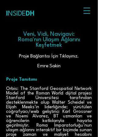
I
NSIDE
DH
Veni, Vidi, Navigavi:
Roma'nın Ulaşım Ağlarını
Keşfetmek
Proje Bağlantısı İçin Tıklayınız.
Emre Sakin
Proje Tanıtımı
Orbis: The Stanford Geospatial Network
Model of the Roman World dijital projesi
Stanford Üniversitesi tarafından
desteklenmekte olup Walter Scheidel ve
Elijah Meeks’in liderliğinde; yürütülen
coğrafyacı/web geliştirici Karl Grossner
ve Noemi Alvarez, BT uzmanları ve
öğrencilerin katkılarıyla hayata
geçirilmiştir. Roma İmparatorluğu’nun
ulaşım ağlarını interaktif bir biçimde sunan
proje zaman ve maliyet hesabını