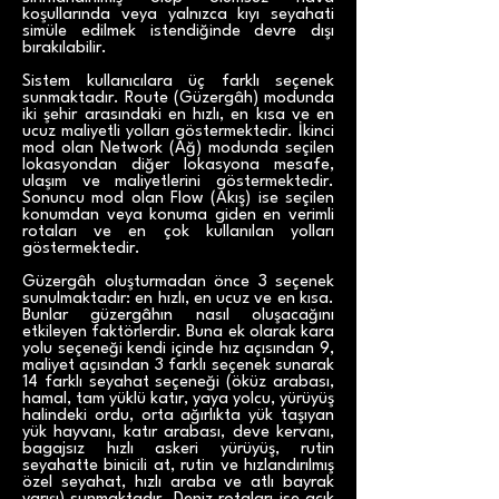
koşullarında veya yalnızca kıyı seyahati
simüle edilmek istendiğinde devre dışı
bırakılabilir.
Sistem kullanıcılara üç farklı seçenek
sunmaktadır. Route (Güzergâh) modunda
iki şehir arasındaki en hızlı, en kısa ve en
ucuz maliyetli yolları göstermektedir. İkinci
mod olan Network (Ağ) modunda seçilen
lokasyondan diğer lokasyona mesafe,
ulaşım ve maliyetlerini göstermektedir.
Sonuncu mod olan Flow (Akış) ise seçilen
konumdan veya konuma giden en verimli
rotaları ve en çok kullanılan yolları
göstermektedir.
Güzergâh oluşturmadan önce 3 seçenek
sunulmaktadır: en hızlı, en ucuz ve en kısa.
Bunlar güzergâhın nasıl oluşacağını
etkileyen faktörlerdir. Buna ek olarak kara
yolu seçeneği kendi içinde hız açısından 9,
maliyet açısından 3 farklı seçenek sunarak
14 farklı seyahat seçeneği (öküz arabası,
hamal, tam yüklü katır, yaya yolcu, yürüyüş
halindeki ordu, orta ağırlıkta yük taşıyan
yük hayvanı, katır arabası, deve kervanı,
bagajsız hızlı askeri yürüyüş, rutin
seyahatte binicili at, rutin ve hızlandırılmış
özel seyahat, hızlı araba ve atlı bayrak