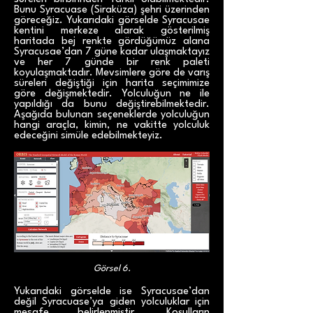
Bunu Syracuase (Siraküza) şehri üzerinden
göreceğiz. Yukarıdaki görselde Syracusae
kentini merkeze alarak gösterilmiş
haritada bej renkte gördüğümüz alana
Syracusae’dan 7 güne kadar ulaşmaktayız
ve her 7 günde bir renk paleti
koyulaşmaktadır. Mevsimlere göre de varış
süreleri değiştiği için harita seçimimize
göre değişmektedir. Yolculuğun ne ile
yapıldığı da bunu değiştirebilmektedir.
Aşağıda bulunan seçeneklerde yolculuğun
hangi araçla, kimin, ne vakitte yolculuk
edeceğini simüle edebilmekteyiz.
Görsel 6.
Yukarıdaki görselde ise Syracusae’dan
değil Syracuase’ya giden yolculuklar için
mesafe belirlenmiştir. Koşulların