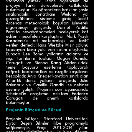
Stanford yüksek lisans öğrencileri de
projeye farklı derecelerde katkılarda
bulunmuştur. Bu öğrencilerin katkıları şöyle
sıralanabilir: Jonatham Weiland yol
güzergâhlarını sisteme girdi; Scott
Arcenas meteorolojik koşulları işleyerek
algoritmayı geliştirdi; Dan-el Padilla
Peralta seyahatnameleri inceleyerek kat
edilen mesafeleri karşılaştırdı; Mark Pyzyk
Karadeniz'e ait meteorolojik ve tarihî
verileri derledi; Hans Wietzke Mısır çölünü
kapsayan kara yolu veri setini oluşturdu;
Eunsoo Lee Roma yollarının adlarını ve
inşa tarihlerini topladı; Megan Daniels,
Carugati ve Sienna Kang Akdeniz'deki
temel başvuru eserlerini toplayarak
coğrafi koordinatları ve rüzgâr koşullarını
hesapladı; Anja Krieger kayıtları sınırlı olan
Atlantik deniz yollarını araştırdı; Julie
Baleriaux ve Camille Gandhi ise nehirler
üzerine çalıştı. Projenin son aşamasında
Scheidel’in araştırma asistanı Federica
Carugati de önemli katkılarda
bulunmuştur.
Projenin Bütçesi ve Süresi
Projenin bütçesi Stanford Üniversitesi
Dijital Beşeri Bilimler Hibe programıyla
sağlanmıştır. Proje
2011-2014
yılları