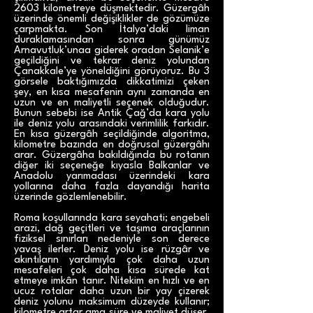
2603 kilometreye düşmektedir. Güzergâh
üzerinde önemli değişiklikler de gözümüze
çarpmakta. Son İtalya’daki liman
duraklamasından sonra günümüz
Arnavutluk’unaa giderek oradan Selanik’e
geçildiğini ve tekrar deniz yolundan
Çanakkale’ye yöneldiğini görüyoruz. Bu 3
görsele baktığımızda dikkatimizi çeken
şey, en kısa mesafenin aynı zamanda en
uzun ve en maliyetli seçenek olduğudur.
Bunun sebebi ise Antik Çağ’da kara yolu
ile deniz yolu arasındaki verimlilik farkıdır.
En kısa güzergâh seçildiğinde algoritma,
kilometre bazında en doğrusal güzergâhı
arar. Güzergâha bakıldığında bu rotanın
diğer iki seçeneğe kıyasla Balkanlar ve
Anadolu yarımadası üzerindeki kara
yollarına daha fazla dayandığı harita
üzerinde gözlemlenebilir.
Roma koşullarında kara seyahati; engebeli
arazi, dağ geçitleri ve taşıma araçlarının
fiziksel sınırları nedeniyle son derece
yavaş ilerler. Deniz yolu ise rüzgâr ve
akıntıların yardımıyla çok daha uzun
mesafeleri çok daha kısa sürede kat
etmeye imkân tanır. Nitekim en hızlı ve en
ucuz rotalar daha uzun bir yay çizerek
deniz yolunu maksimum düzeyde kullanır;
kilometre artar ama süre ve maliyet düşer.