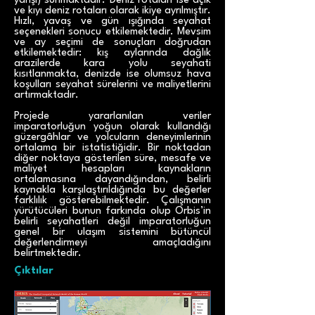
yarışı) sunmaktadır. Deniz rotaları ise açık
ve kıyı deniz rotaları olarak ikiye ayrılmıştır.
Hızlı, yavaş ve gün ışığında seyahat
seçenekleri sonucu etkilemektedir. Mevsim
ve ay seçimi de sonuçları doğrudan
etkilemektedir: kış aylarında dağlık
arazilerde kara yolu seyahati
kısıtlanmakta, denizde ise olumsuz hava
koşulları seyahat sürelerini ve maliyetlerini
artırmaktadır.
Projede yararlanılan veriler
imparatorluğun yoğun olarak kullandığı
güzergâhlar ve yolcuların deneyimlerinin
ortalama bir istatistiğidir. Bir noktadan
diğer noktaya gösterilen süre, mesafe ve
maliyet hesapları kaynakların
ortalamasına dayandığından, belirli
kaynakla karşılaştırıldığında bu değerler
farklılık gösterebilmektedir. Çalışmanın
yürütücüleri bunun farkında olup Orbis’in
belirli seyahatleri değil imparatorluğun
genel bir ulaşım sistemini bütüncül
değerlendirmeyi amaçladığını
belirtmektedir.
Çıktılar