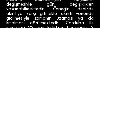
değişmesiyle gün değişiklikleri
yaşanabilmektedir. Örneğin denizde
akıntıya karşı gitmekle akıntı yönünde
gidilmesiyle zamanın uzaması ya da
kısalması görülmektedir. Corduba ile
mesafesi 22 gün kalırken, Londinium 2
gün ve Coptos 1 gün artmıştır.
Görsel 7.
Network seçeneği seçili merkezden diğer
noktalara yolculuğun kaç dinar tutacağını
gösteren beyazdan koyu yeşile giden bir
renk paletiyle haritalandırma seçeneğini
de sunmaktadır. Daha altta özelleştirilmiş
seçeneklerde ulaşım türünü
değiştirdiğimizde, yolculuk maliyetinin de
buna bağlı olarak değiştiğini görürüz.