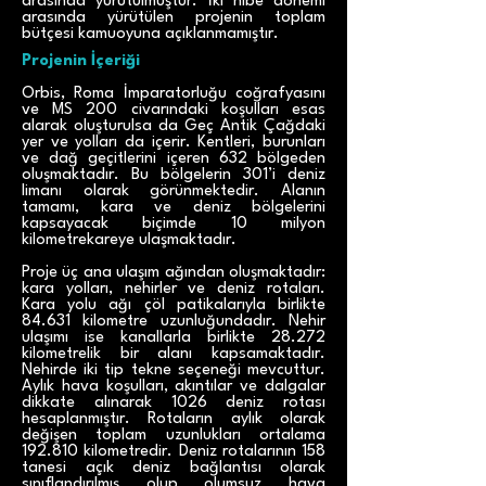
arasında yürütülmüştür. İki hibe dönemi
arasında yürütülen projenin toplam
bütçesi kamuoyuna açıklanmamıştır.
Projenin İçeriği
Orbis, Roma İmparatorluğu coğrafyasını
ve MS 200 civarındaki koşulları esas
alarak oluşturulsa da Geç Antik Çağdaki
yer ve yolları da içerir. Kentleri, burunları
ve dağ geçitlerini içeren 632 bölgeden
oluşmaktadır. Bu bölgelerin 301’i deniz
limanı olarak görünmektedir. Alanın
tamamı, kara ve deniz bölgelerini
kapsayacak biçimde 10 milyon
kilometrekareye ulaşmaktadır.
Proje üç ana ulaşım ağından oluşmaktadır:
kara yolları, nehirler ve deniz rotaları.
Kara yolu ağı çöl patikalarıyla birlikte
84.631 kilometre uzunluğundadır. Nehir
ulaşımı ise kanallarla birlikte 28.272
kilometrelik bir alanı kapsamaktadır.
Nehirde iki tip tekne seçeneği mevcuttur.
Aylık hava koşulları, akıntılar ve dalgalar
dikkate alınarak 1026 deniz rotası
hesaplanmıştır. Rotaların aylık olarak
değişen toplam uzunlukları ortalama
192.810 kilometredir. Deniz rotalarının 158
tanesi açık deniz bağlantısı olarak
sınıflandırılmış olup olumsuz hava