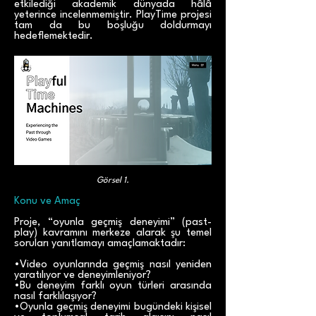
etkilediği akademik dünyada hâlâ
yeterince incelenmemiştir. PlayTime projesi
tam da bu boşluğu doldurmayı
hedeflemektedir.
Görsel 1.
Konu ve Amaç
Proje, “oyunla geçmiş deneyimi” (past-
play) kavramını merkeze alarak şu temel
soruları yanıtlamayı amaçlamaktadır:
•Video oyunlarında geçmiş nasıl yeniden
yaratılıyor ve deneyimleniyor?
•Bu deneyim farklı oyun türleri arasında
nasıl farklılaşıyor?
•Oyunla geçmiş deneyimi bugündeki kişisel