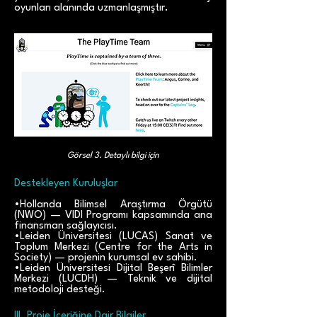
oyunları alanında uzmanlaşmıştır.
Görsel 3.
Detaylı bilgi için
Destekleyen Kuruluşlar
•Hollanda Bilimsel Araştırma Örgütü
(NWO) — VIDI Programı kapsamında ana
finansman sağlayıcısı.
•Leiden Üniversitesi (LUCAS) Sanat ve
Toplum Merkezi (Centre for the Arts in
Society) — projenin kurumsal ev sahibi.
•Leiden Üniversitesi Dijital Beşerî Bilimler
Merkezi (LUCDH) — Teknik ve dijital
metodoloji desteği.
III. Proje İçeriğine Dair Bilgiler