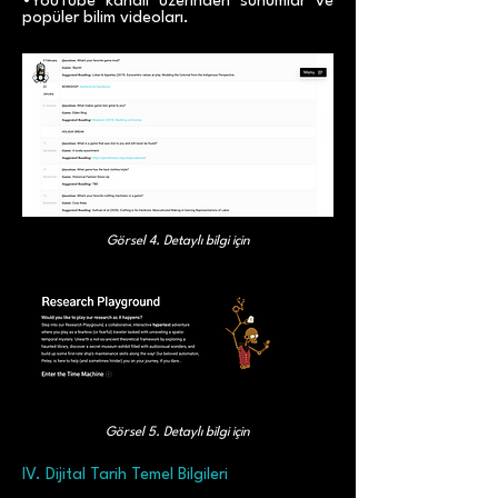
•
YouTube kanalı
üzerinden sunumlar ve
popüler bilim videoları.
Görsel 4.
Detaylı bilgi için
Görsel 5.
Detaylı bilgi için
IV. Dijital Tarih Temel Bilgileri