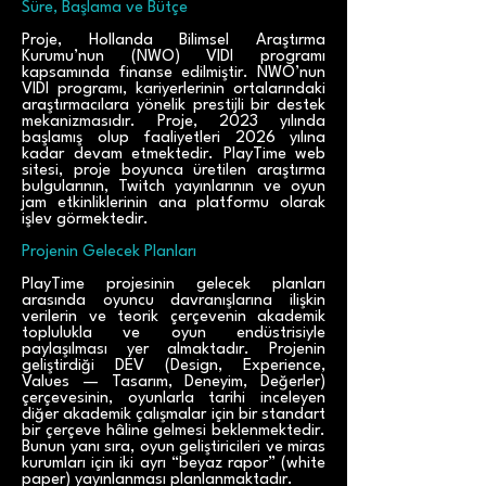
Süre, Başlama ve Bütçe
Proje, Hollanda Bilimsel Araştırma
Kurumu’nun (NWO) VIDI programı
kapsamında finanse edilmiştir. NWO’nun
VIDI programı, kariyerlerinin ortalarındaki
araştırmacılara yönelik prestijli bir destek
mekanizmasıdır. Proje, 2023 yılında
başlamış olup faaliyetleri 2026 yılına
kadar devam etmektedir. PlayTime web
sitesi, proje boyunca üretilen araştırma
bulgularının, Twitch yayınlarının ve oyun
jam etkinliklerinin ana platformu olarak
işlev görmektedir.
Projenin Gelecek Planları
PlayTime projesinin gelecek planları
arasında oyuncu davranışlarına ilişkin
verilerin ve teorik çerçevenin akademik
toplulukla ve oyun endüstrisiyle
paylaşılması yer almaktadır. Projenin
geliştirdiği DEV (Design, Experience,
Values — Tasarım, Deneyim, Değerler)
çerçevesinin, oyunlarla tarihi inceleyen
diğer akademik çalışmalar için bir standart
bir çerçeve hâline gelmesi beklenmektedir.
Bunun yanı sıra, oyun geliştiricileri ve miras
kurumları için iki ayrı “beyaz rapor” (white
paper) yayınlanması planlanmaktadır.