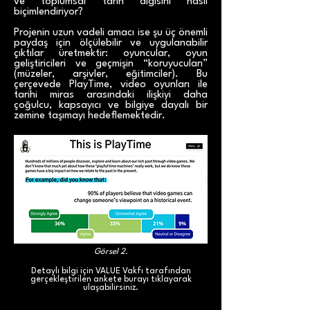
ve toplumsal tarih algısını nasıl
biçimlendiriyor?
Projenin uzun vadeli amacı ise şu üç önemli
paydaş için ölçülebilir ve uygulanabilir
çıktılar üretmektir: oyuncular, oyun
geliştiricileri ve geçmişin “koruyucuları”
(müzeler, arşivler, eğitimciler). Bu
çerçevede PlayTime, video oyunları ile
tarihi miras arasındaki ilişkiyi daha
çoğulcu, kapsayıcı ve bilgiye dayalı bir
zemine taşımayı hedeflemektedir.
Görsel 2.
Detaylı bilgi için VALUE Vakfı tarafından
gerçekleştirilen ankete burayı tıklayarak
ulaşabilirsiniz.