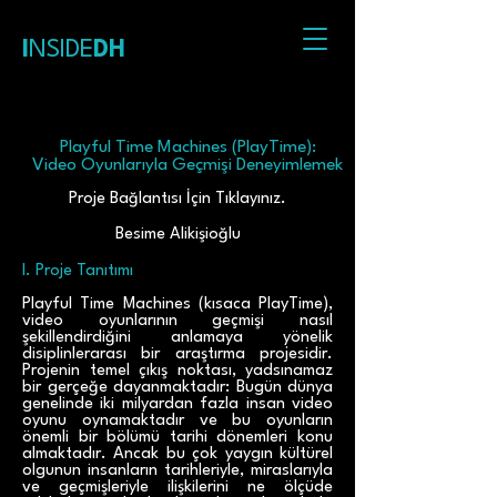
I
NSIDE
DH
Playful Time Machines (PlayTime):
Video Oyunlarıyla Geçmişi Deneyimlemek
Proje Bağlantısı İçin Tıklayınız.
Besime Alikişioğlu
I. Proje Tanıtımı
Playful Time Machines (kısaca PlayTime),
video oyunlarının geçmişi nasıl
şekillendirdiğini anlamaya yönelik
disiplinlerarası bir araştırma projesidir.
Projenin temel çıkış noktası, yadsınamaz
bir gerçeğe dayanmaktadır: Bugün dünya
genelinde iki milyardan fazla insan video
oyunu oynamaktadır ve bu oyunların
önemli bir bölümü tarihi dönemleri konu
almaktadır. Ancak bu çok yaygın kültürel
olgunun insanların tarihleriyle, miraslarıyla
ve geçmişleriyle ilişkilerini ne ölçüde