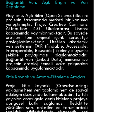
Bağlantılı Veri, Açık Erişim ve Veri
Depolama
PlayTime, Açık Bilim (Open Science) ilkesini
projenin tasarımında merkezi bir konuma
yerleştirmiştir. Proje, Creative Commons
Attribution 4.0 Uluslararası Lisansı
kapsamında yayımlanmaktadır. Bu sayede
üretilen tüm orijinal içerik serbestçe
paylaşılabilmektedir. Üretilen akademik
veri setlerinin FAIR (Findable, Accessible,
Interoperable, Reusable) ilkeleriyle uyumlu
şekilde paylaşılması planlanmaktadır.
Bağlantılı veri (Linked Data) mimarisi ise
projenin ontoloji temelli vaka çalışmaları
kapsamında uygulanmaktadır.
Kitle Kaynak ve Arama-Filtreleme Araçları
Proje, kitle kaynaklı (Crowdsourcing)
yaklaşımı hem veri toplama hem de sosyal
etkileşim düzeyinde kullanmaktadır. Twitch
yayınları aracılığıyla geniş kitlelerin projeye
döngüsel katkı sağlaması, Reddit’te
yürütülen soru anketleri ve forumlardaki
topluluk etkileşimlerinin akademik veri
olarak kullanılması bu yaklaşımın
örnekleridir. Web sitesinde gelişmiş bir
arama menüsü olmamakla birlikte,
Research Playground ve Captains’ Log