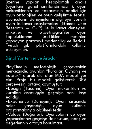
üzerine yapılan hesaplamalı analiz
(oyunların genel sınıflandırması ), oyun
mekaniklerinin ve tasarımının analizi için
oyun ontolojileri ve oyun geliştirme teorisi,
oyuncuların deneyimlerini ölçmeye yönelik
oyun kullanıcı araştırmaları (Games User
Research — GUR) ile kullanıcı deneyleri,
anketler ve otoetnografiler, oyun
topluluklarının ürettikleri metinleri
kapsayan paratext madenciliği ve Reddit,
Twitch gibi platformlardaki kullanıcı
etkileşimleri.
Dijital Yöntemler ve Araçlar
PlayTime’ın metodolojik çerçevesinin
merkezinde, oyunları “Kurallar, Oynanış ve
Estetik” olarak ele alan MDA modeli yer
alır. Proje bu modeli geliştirerek DEV
çerçevesini ortaya koymuştur:
•Design (Tasarım): Oyun mekanikleri ve
kuralları aracılığıyla geçmişin nasıl inşa
edildiği.
•Experience (Deneyim): Oyun sırasında
neler yaşandığı, oyun kullanıcı
araştırmalarıyla ölçülmektedir.
•Values (Değerler): Oyuncuların ve oyun
yapımcılarının geçmişe dair tutum, inanç ve
değerlerinin ortaya konulması.