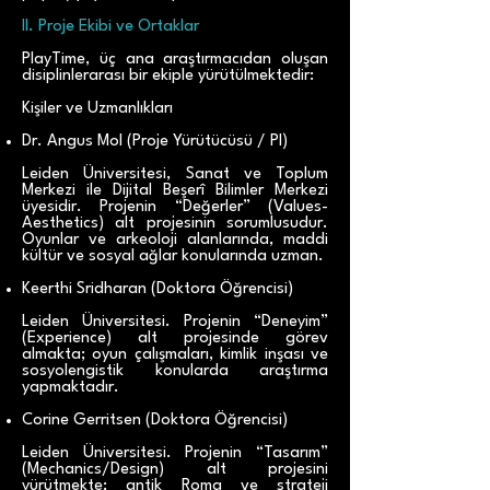
II. Proje Ekibi ve Ortaklar
PlayTime, üç ana araştırmacıdan oluşan
disiplinlerarası bir ekiple yürütülmektedir:
Kişiler ve Uzmanlıkları
Dr. Angus Mol (Proje Yürütücüsü / PI)
Leiden Üniversitesi, Sanat ve Toplum
Merkezi ile Dijital Beşerî Bilimler Merkezi
üyesidir. Projenin “Değerler” (Values-
Aesthetics) alt projesinin sorumlusudur.
Oyunlar ve arkeoloji alanlarında, maddi
kültür ve sosyal ağlar konularında uzman.
Keerthi Sridharan (Doktora Öğrencisi)
Leiden Üniversitesi. Projenin “Deneyim”
(Experience) alt projesinde görev
almakta; oyun çalışmaları, kimlik inşası ve
sosyolengistik konularda araştırma
yapmaktadır.
Corine Gerritsen (Doktora Öğrencisi)
Leiden Üniversitesi. Projenin “Tasarım”
(Mechanics/Design) alt projesini
yürütmekte; antik Roma ve strateji