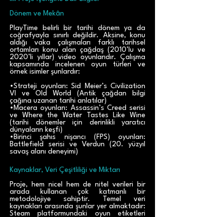
Dönem ve Mekân
PlayTime belirli bir tarihi dönem ya da
coğrafyayla sınırlı değildir. Aksine, konu
aldığı vaka çalışmaları farklı tarihsel
ortamları konu alan çağdaş (2010’lu ve
2020’li yıllar) video oyunlarıdır. Çalışma
kapsamında incelenen oyun türleri ve
örnek isimler şunlardır:
•Strateji oyunları: Sid Meier’s Civilization
VI ve Old World (Antik çağdan bilgi
çağına uzanan tarihi anlatılar)
•Macera oyunları: Assassin’s Creed serisi
ve Where the Water Tastes Like Wine
(tarihi dönemler için derinlikli yaratıcı
dünyaların keşfi)
•Birinci şahıs nişancı (FPS) oyunları:
Battlefield serisi ve Verdun (20. yüzyıl
savaş alanı deneyimi)
Kaynaklar, Veri Çeşitliliği ve Miktarı
Proje, hem nicel hem de nitel verileri bir
arada kullanan çok katmanlı bir
metodolojiye sahiptir. Temel veri
kaynakları arasında şunlar yer almaktadır:
Steam platformundaki oyun etiketleri