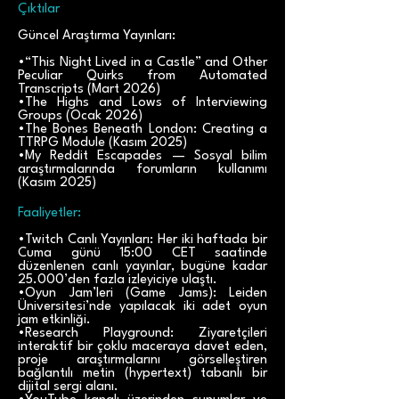
Çıktılar
Güncel Araştırma Yayınları:
•“This Night Lived in a Castle” and Other
Peculiar Quirks from Automated
Transcripts (Mart 2026)
•The Highs and Lows of Interviewing
Groups (Ocak 2026)
•The Bones Beneath London: Creating a
TTRPG Module (Kasım 2025)
•My Reddit Escapades — Sosyal bilim
araştırmalarında forumların kullanımı
(Kasım 2025)
Faaliyetler:
•Twitch Canlı Yayınları: Her iki haftada bir
Cuma günü 15:00 CET saatinde
düzenlenen canlı yayınlar, bugüne kadar
25.000’den fazla izleyiciye ulaştı.
•Oyun Jam’leri (Game Jams): Leiden
Üniversitesi’nde yapılacak iki adet oyun
jam etkinliği.
•Research Playground: Ziyaretçileri
interaktif bir çoklu maceraya davet eden,
proje araştırmalarını görselleştiren
bağlantılı metin (hypertext) tabanlı bir
dijital sergi alanı.