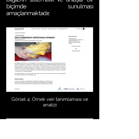
biçimde sunulması
amaçlanmaktadır.
Görsel 4: Örnek veri tanımlaması ve
analizi