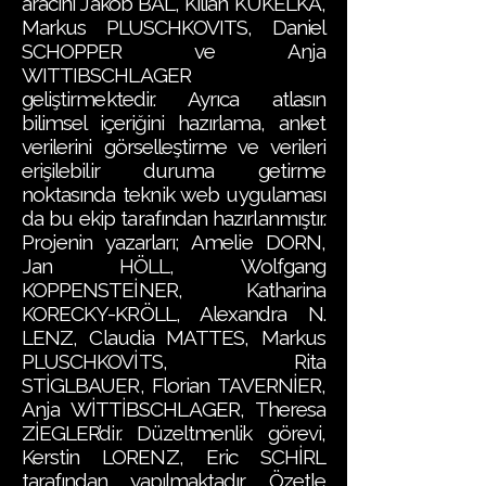
aracını Jakob BAL, Kilian KUKELKA,
Markus PLUSCHKOVITS, Daniel
SCHOPPER ve Anja
WITTIBSCHLAGER
geliştirmektedir. Ayrıca atlasın
bilimsel içeriğini hazırlama, anket
verilerini görselleştirme ve verileri
erişilebilir duruma getirme
noktasında teknik web uygulaması
da bu ekip tarafından hazırlanmıştır.
Projenin yazarları; Amelie DORN,
Jan HÖLL, Wolfgang
KOPPENSTEİNER, Katharina
KORECKY-KRÖLL, Alexandra N.
LENZ, Claudia MATTES, Markus
PLUSCHKOVİTS, Rita
STİGLBAUER, Florian TAVERNİER,
Anja WİTTİBSCHLAGER, Theresa
ZİEGLER’dir. Düzeltmenlik görevi,
Kerstin LORENZ, Eric SCHİRL
tarafından yapılmaktadır. Özetle