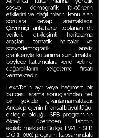
Almanca kullanımlarına yönelik
sosyo demografik faktörlerin
etkilerini ve dağılımlarını konu alan
sorulara cevap aramaktadır.
Çevrimiçi anketlerle toplanan dil
verileri, etkileşimli haritalama
araçları, tematik haritalar ve
sosyodemografik analiz
grafikleriyle kullanıma sunulmakta,
böylece katılımcılara kendi kelime
dağarcıklarını belgeleme fırsatı
vermektedir.
LexAT21’in ayrı veya bağımsız bir
bütçesi, arama sonuçlarından net
bir şekilde çıkarılamamaktadır.
Ancak projenin finansal büyüklüğü,
entegre olduğu SFB programının
ölçeği üzerinden tahmin
edilebilmektedir. Bütçe, FWF’in SFB
DiÖ (F 060) programı kapsamındaki