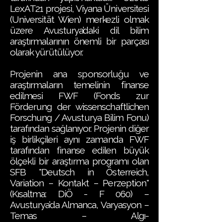
LexAT21 projesi, Viyana Üniversitesi
(Universität Wien) merkezli olmak
üzere Avusturya’daki dil bilim
araştırmalarının önemli bir parçası
olarak yürütülüyor.
Projenin ana sponsorluğu ve
araştırmaların temelinin finanse
edilmesi FWF (Fonds zur
Förderung der wissenschaftlichen
Forschung / Avusturya Bilim Fonu)
tarafından sağlanıyor. Projenin diğer
iş birlikçileri aynı zamanda FWF
tarafından finanse edilen büyük
ölçekli bir araştırma programı olan
SFB "Deutsch in Österreich,
Variation – Kontakt – Perzeption"
(Kısaltma: DiÖ - F 060) –
Avusturya’da Almanca, Varyasyon –
Temas – Algı-