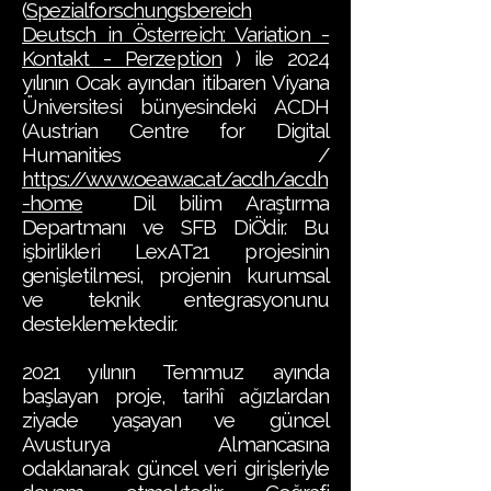
(
Spezialforschungsbereich
Deutsch in Österreich: Variation -
Kontakt - Perzeption
) ile 2024
yılının Ocak ayından itibaren Viyana
Üniversitesi bünyesindeki ACDH
(Austrian Centre for Digital
Humanities /
https://www.oeaw.ac.at/acdh/acdh
-home
Dil bilim Araştırma
Departmanı ve SFB DiÖ’dir. Bu
işbirlikleri LexAT21 projesinin
genişletilmesi, projenin kurumsal
ve teknik entegrasyonunu
desteklemektedir.
2021 yılının Temmuz ayında
başlayan proje, tarihî ağızlardan
ziyade yaşayan ve güncel
Avusturya Almancasına
odaklanarak güncel veri girişleriyle