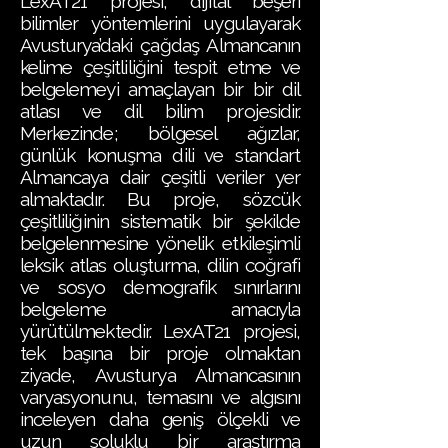
LexAT21 projesi, dijital beşeri
bilimler yöntemlerini uygulayarak
Avusturya’daki çağdaş Almancanın
kelime çeşitliliğini tespit etme ve
belgelemeyi amaçlayan bir bir dil
atlası ve dil bilim projesidir.
Merkezinde; bölgesel ağızlar,
günlük konuşma dili ve standart
Almancaya dair çeşitli veriler yer
almaktadır. Bu proje, sözcük
çeşitliliğinin sistematik bir şekilde
belgelenmesine yönelik etkileşimli
leksik atlas oluşturma, dilin coğrafi
ve sosyo demografik sınırlarını
belgeleme amacıyla
yürütülmektedir. LexAT21 projesi,
tek başına bir proje olmaktan
ziyade, Avusturya Almancasının
varyasyonunu, temasını ve algısını
inceleyen daha geniş ölçekli ve
uzun soluklu bir araştırma