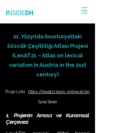
I
NSIDE
DH
21. Yüzyılda Avusturya’daki
Sözcük Çeşitliliği Atlası Projesi
(LexAT21 – Atlas on lexical
variation in Austria in the 21st
century)
Proje Linki:
https://lexat21.lapis-online.at/en
Suna Sever
1. Projenin Amacı ve Kuramsal
Çerçevesi