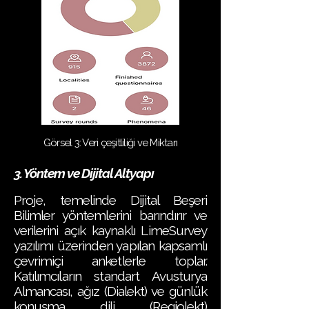
Görsel 3: Veri çeşitliliği ve Miktarı
3. Yöntem ve Dijital Altyapı
Proje, temelinde Dijital Beşeri
Bilimler yöntemlerini barındırır ve
verilerini açık kaynaklı LimeSurvey
yazılımı üzerinden yapılan kapsamlı
çevrimiçi anketlerle toplar.
Katılımcıların standart Avusturya
Almancası, ağız (Dialekt) ve günlük
konuşma dili (Regiolekt)