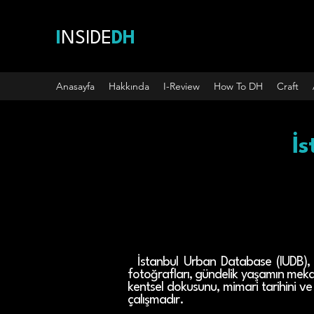
I
NSIDE
DH
Anasayfa
Hakkında
I-Review
How To DH
Craft
İ
İstanbul Urban Database (IUDB), İs
fotoğrafları, gündelik yaşamın mekanl
kentsel dokusunu, mimari tarihini ve
çalışmadır.