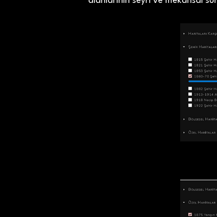
alanlarının seyri ve mekânsal sür