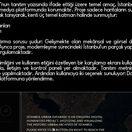
nun tanıtım yazısında ifade ettiği üzere temel amaç, İstanbu
ltimedya platformunda korumaktır. Proje sadece haritaların sun
nak tanıyarak, kenti üç temel katman halinde sunmuştur:
nları
ı
rma sorusu şudur: Gelişmekte olan mekânsal ve görsel dijit
 Ayrıca proje, modernleşme sürecindeki İstanbul'un parçalı yapı
sorgulamaktadır.
mliğini ve kullanım etiğini özetleyen bir karşılama ekranı kulla
a, iletişim ve kontrol paneli yer almaktadır. Tanıtım metn
 yapılmaktadır. Ardından kullanıcıya iki seçenek sunuluyor: D
 platformuna yönlendirme.