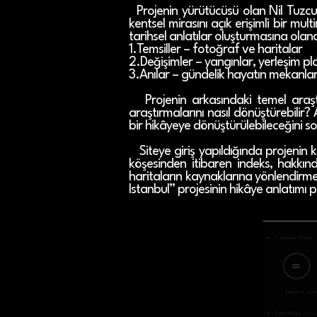
Projenin yürütücüsü olan Nil Tuzcu’
kentsel mirasını açık erişimli bir mu
tarihsel anlatılar oluşturmasına ola
1.Temsiller – fotoğraf ve haritalar
2.Değişimler – yangınlar, yerleşim pla
3.Anılar – gündelik hayatın mekanlar
Projenin arkasındaki temel araştı
araştırmalarını nasıl dönüştürebilir?
bir hikâyeye dönüştürülebileceğini 
Siteye giriş yapıldığında projenin ki
köşesinden itibaren indeks, hakkınd
haritaların kaynaklarına yönlendirme
Istanbul” projesinin hikâye anlatımı