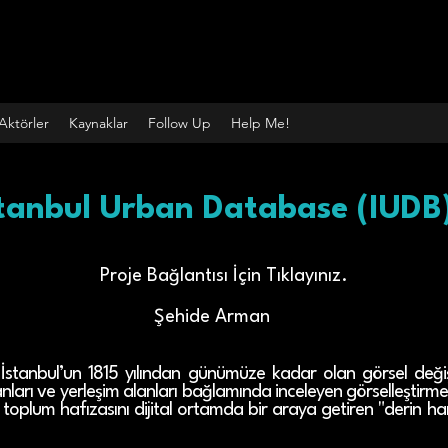
Aktörler
Kaynaklar
Follow Up
Help Me!
stanbul Urban Database (IUDB
Proje Bağlantısı İçin Tıklayınız.
Şehide Arman
tanbul’un 1815 yılından günümüze kadar olan görsel değişimi
arı ve yerleşim alanları bağlamında inceleyen görselleştirme ve
 toplum hafızasını dijital ortamda bir araya getiren "derin h