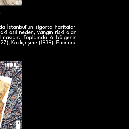
i
da İstanbul'un sigorta haritaları
aki asıl neden, yangın riski olan
rılmasıdır. Toplamda 6 bölgenin
1927), Kazlıçeşme (1939), Eminönü