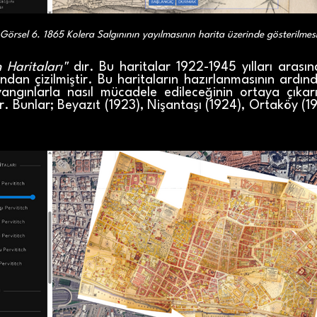
Görsel 6. 1865 Kolera Salgınının yayılmasının harita üzerinde gösterilmes
h Haritaları"
dır. Bu haritalar 1922-1945 yılları arasın
ndan çizilmiştir. Bu haritaların hazırlanmasının ardınd
yangınlarla nasıl mücadele edileceğinin ortaya çıka
r. Bunlar; Beyazıt (1923), Nişantaşı (1924), Ortaköy (