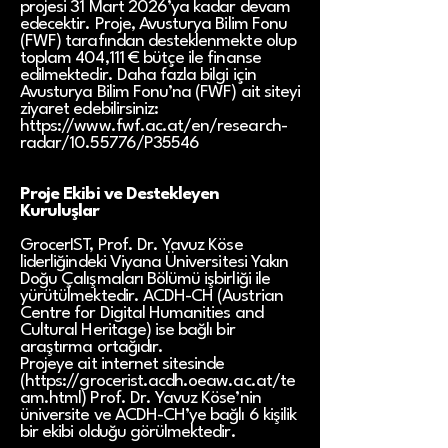
projesi 31 Mart 2026’ya kadar devam
edecektir. Proje, Avusturya Bilim Fonu
(FWF) tarafından desteklenmekte olup
toplam 404,111 € bütçe ile finanse
edilmektedir. Daha fazla bilgi için
Avusturya Bilim Fonu’na (FWF) ait siteyi
ziyaret edebilirsiniz:
https://www.fwf.ac.at/en/research-
radar/10.55776/P35546
Proje Ekibi ve Destekleyen
Kuruluşlar
GrocerIST, Prof. Dr. Yavuz Köse
liderliğindeki Viyana Üniversitesi Yakın
Doğu Çalışmaları Bölümü işbirliği ile
yürütülmektedir. ACDH-CH (Austrian
Centre for Digital Humanities and
Cultural Heritage) ise bağlı bir
araştırma ortağıdır.
Projeye ait internet sitesinde
(https://grocerist.acdh.oeaw.ac.at/te
am.html) Prof. Dr. Yavuz Köse’nin
üniversite ve ACDH-CH’ye bağlı 6 kişilik
bir ekibi olduğu görülmektedir.