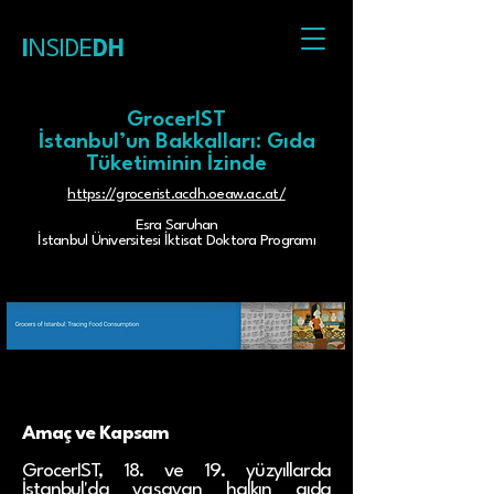
I
NSIDE
DH
GrocerIST
İstanbul’un Bakkalları: Gıda
Tüketiminin İzinde
https://grocerist.acdh.oeaw.ac.at/
Esra Saruhan
İstanbul Üniversitesi İktisat Doktora Programı
Amaç ve Kapsam
GrocerIST, 18. ve 19. yüzyıllarda
İstanbul'da yaşayan halkın gıda