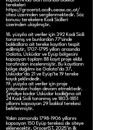
kapsamında olan İstanbul bakkal
terekeleri
https://grocerist.acdh.oeaw.ac.at/
sitesi üzerinden sergilenmektedir. Söz
konusu terekelere Kadı Sicilleri
üzerinden ulaşılmıştır.
18. yüzyıla ait veriler için 392 Kadı Sicili
taranmış ve bunlardan 77’sinde
bakkallara ait tereke kayıtları tespit
edilmiştir.
1707-1795
yılları arasında
Galata, Üsküdar ve Eyüp bölgesini
kapsayan toplam 88 kayıt proje ekibi
tarafından incelenmiştir. Bu kayıtların
bölge dağılımı ise Galata’da 37,
Üsküdar’da 21 ve Eyüp’te 19 tereke
kaydı şeklindedir.
19. yüzyıla ait veriler için proje
çalışmaları halen devam etmektedir.
Şimdiye kadar Üsküdar kadılığına ait
24 Kadı Sicili taranmış ve 1803-1851
yıllarını kapsayan 29 bakkal terekesi
belirlenmiştir.
Yakın zamanda
1798-1906
yıllarını
kapsayan 150 Eyüp terekesi de siteye
eklenecektir. GrocerIST, 2025’in ilk