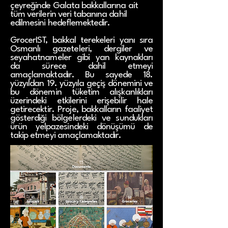
çeyreğinde Galata bakkallarına ait
tüm verilerin veri tabanına dahil
edilmesini hedeflemektedir.
GrocerIST, bakkal terekeleri yanı sıra
Osmanlı gazeteleri, dergiler ve
seyahatnameler gibi yan kaynakları
da sürece dahil etmeyi
amaçlamaktadır. Bu sayede 18.
yüzyıldan 19. yüzyıla geçiş dönemini ve
bu dönemin tüketim alışkanlıkları
üzerindeki etkilerini erişebilir hale
getirecektir. Proje, bakkalların faaliyet
gösterdiği bölgelerdeki ve sundukları
ürün yelpazesindeki dönüşümü de
takip etmeyi amaçlamaktadır.