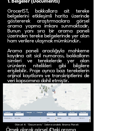
1. Belgeler (Documents)
GrocerIST, bakkallara ait tereke
belgelerini etkileşimli harita üzerinde
göstererek araştırmacılara görsel
arama yapma imkanı sunmaktadır.
Bunun yanı sıra bir arama paneli
üzerinden tereke belgelerinde yer alan
ham verilere ulaşmak mümkündür.
Arama paneli aracılığıyla mahkeme
kaydına ait sicil numarası, bakkalların
isimleri ve terekelerde yer alan
ürünlerin nitelikleri gibi bilgilere
erişilebilir. Proje ayrıca bazı terekelerin
orijinal kayıtlarını ve transkriptlerini de
veri kapsamına dahil etmiştir.
Görsel 4: “Documents” Sekmesindeki Arama Paneli
Örnek olarak görsel 4’teki arama