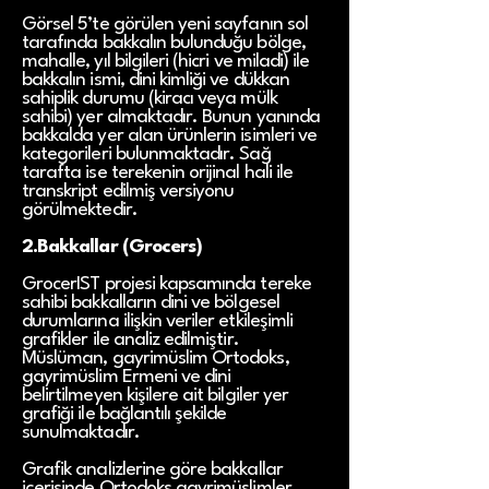
Görsel 5’te görülen yeni sayfanın sol
tarafında bakkalın bulunduğu bölge,
mahalle, yıl bilgileri (hicri ve miladi) ile
bakkalın ismi, dini kimliği ve dükkan
sahiplik durumu (kiracı veya mülk
sahibi) yer almaktadır. Bunun yanında
bakkalda yer alan ürünlerin isimleri ve
kategorileri bulunmaktadır. Sağ
tarafta ise terekenin orijinal hali ile
transkript edilmiş versiyonu
görülmektedir.
2.Bakkallar (Grocers)
GrocerIST projesi kapsamında tereke
sahibi bakkalların dini ve bölgesel
durumlarına ilişkin veriler etkileşimli
grafikler ile analiz edilmiştir.
Müslüman, gayrimüslim Ortodoks,
gayrimüslim Ermeni ve dini
belirtilmeyen kişilere ait bilgiler yer
grafiği ile bağlantılı şekilde
sunulmaktadır.
Grafik analizlerine göre bakkallar
içerisinde Ortodoks gayrimüslimler