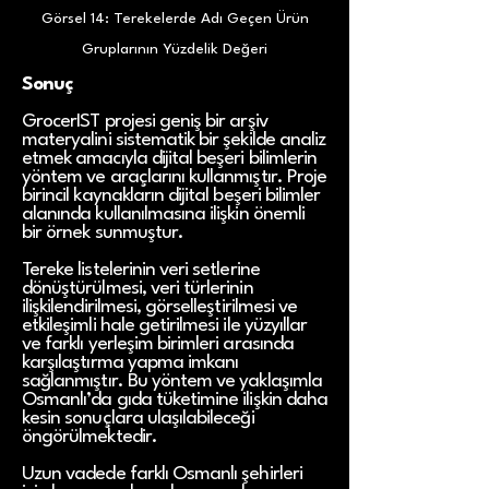
Görsel 14: Terekelerde Adı Geçen Ürün
Gruplarının Yüzdelik Değeri
Sonuç
GrocerIST projesi geniş bir arşiv
materyalini sistematik bir şekilde analiz
etmek amacıyla dijital beşeri bilimlerin
yöntem ve araçlarını kullanmıştır. Proje
birincil kaynakların dijital beşeri bilimler
alanında kullanılmasına ilişkin önemli
bir örnek sunmuştur.
Tereke listelerinin veri setlerine
dönüştürülmesi, veri türlerinin
ilişkilendirilmesi, görselleştirilmesi ve
etkileşimli hale getirilmesi ile yüzyıllar
ve farklı yerleşim birimleri arasında
karşılaştırma yapma imkanı
sağlanmıştır. Bu yöntem ve yaklaşımla
Osmanlı’da gıda tüketimine ilişkin daha
kesin sonuçlara ulaşılabileceği
öngörülmektedir.
Uzun vadede farklı Osmanlı şehirleri