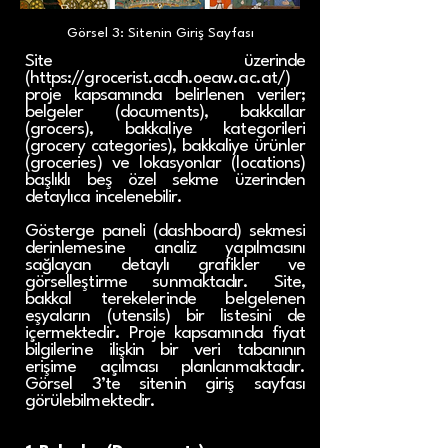
Görsel 3: Sitenin Giriş Sayfası
Site üzerinde
(
https://grocerist.acdh.oeaw.ac.at/)
proje kapsamında belirlenen veriler;
belgeler (documents), bakkallar
(grocers), bakkaliye kategorileri
(grocery categories), bakkaliye ürünler
(groceries) ve lokasyonlar (locations)
başlıklı beş özel sekme üzerinden
detaylıca incelenebilir.
Gösterge paneli (dashboard) sekmesi
derinlemesine analiz yapılmasını
sağlayan detaylı grafikler ve
görselleştirme sunmaktadır. Site,
bakkal terekelerinde belgelenen
eşyaların (utensils) bir listesini de
içermektedir. Proje kapsamında fiyat
bilgilerine ilişkin bir veri tabanının
erişime açılması planlanmaktadır.
Görsel 3’te sitenin giriş sayfası
görülebilmektedir.