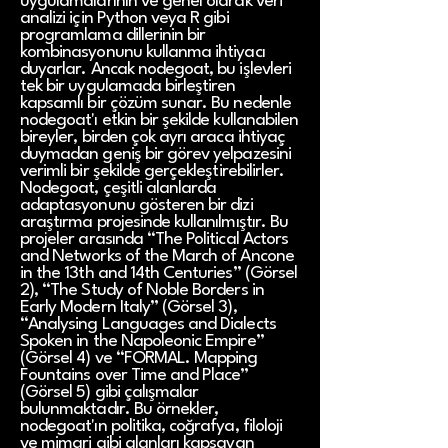
uygulamalarının ve genel olarak veri
analizi için Python veya R gibi
programlama dillerinin bir
kombinasyonunu kullanma ihtiyacı
duyarlar. Ancak nodegoat, bu işlevleri
tek bir uygulamada birleştiren
kapsamlı bir çözüm sunar. Bu nedenle
nodegoat'ı etkin bir şekilde kullanabilen
bireyler, birden çok ayrı araca ihtiyaç
duymadan geniş bir görev yelpazesini
verimli bir şekilde gerçekleştirebilirler.
Nodegoat, çeşitli alanlarda
adaptasyonunu gösteren bir dizi
araştırma projesinde kullanılmıştır. Bu
projeler arasında “The Political Actors
and Networks of the March of Ancone
in the 13th and 14th Centuries” (Görsel
2), “The Study of Noble Borders in
Early Modern Italy” (Görsel 3),
“Analysing Languages and Dialects
Spoken in the Napoleonic Empire”
(Görsel 4) ve “FORMAL. Mapping
Fountains over Time and Place”
(Görsel 5) gibi çalışmalar
bulunmaktadır. Bu örnekler,
nodegoat'ın politika, coğrafya, filoloji
ve mimari gibi alanları kapsayan