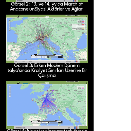
Görsel 2: 13. ve 14. yy'da March of
Anacone'unSiyasi Aktörler ve Ağlar
Görsel 3: Erken Modern Dönem
İtalya'sında Kraliyet Sınırları Üzerine Bir
Çalışma