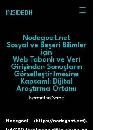
I
NSIDE
DH
Nodegoat.net
Sosyal ve Beşeri Bilimler
için
Web Tabanlı ve Veri
Girişinden Sonuçların
Görselleştirilmesine
Kapsamlı Dijital
Araştırma Ortamı
Necmettin Semiz
Nodegoat (
https://nodegoat.net
),
Lab1100 tarafından dijital sosyal ve